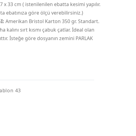
 x 33 cm ( istenilenilen ebatta kesimi yapılır.
a ebatınıza göre ölçü verebilirsiniz.)
I:
Amerikan Bristol Karton 350 gr. Standart.
ha kalını sırt kısmı çabuk çatlar. İdeal olan
ıttır. İsteğe göre dosyanın zemini PARLAK
ablon 43