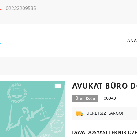
02222209535
ANA
AVUKAT BÜRO D
: 00043
Ürün Kodu
ÜCRETSİZ KARGO!
DAVA DOSYASI TEKNİK ÖZE