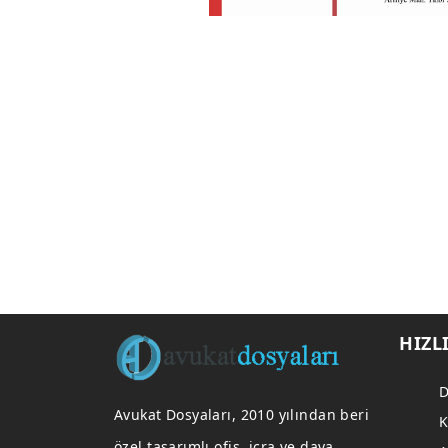
HIZL
D
Avukat Dosyaları, 2010 yılından beri
K
özel tasarımlı ofis, icra ve dava