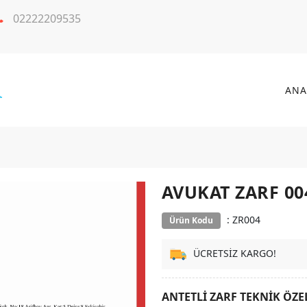
02222209535
ANA
AVUKAT ZARF 00
: ZR004
Ürün Kodu
ÜCRETSİZ KARGO!
ANTETLİ ZARF TEKNİK ÖZE