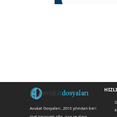
HIZL
D
Avukat Dosyaları, 2010 yılından beri
K
özel tasarımlı ofis, icra ve dava